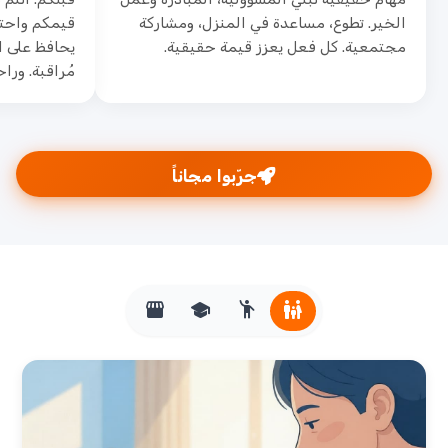
الخير. تطوع، مساعدة في المنزل، ومشاركة
قيمكم واحتي
مجتمعية. كل فعل يعزز قيمة حقيقية.
يحافظ على ال
مُراقبة. وراح
جرّبوا مجاناً
storefront
school
emoji_people
family_restroom