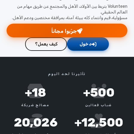
Volunteen بتربط بين الأولاد، الأهل والمجتمع عن طريق مهام من
العالم الحقيقي.
مسؤولية، قيم وانتماء كله ببيئة آمنة، بمرافقة مختصين ودعم الأهل.
جرّبوا مجاناً
دخول
كيف يعمل؟
تأثيرنا لحد اليوم
18+
500+
شباب فعالين
مصالح شريكة
20,026
12,500+