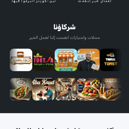
أعمال خير تنفذت
تين-كوينز اتبرعوا فيها
شركاؤنا
محلات وامتيازات انضمت إلنا لعمل الخير